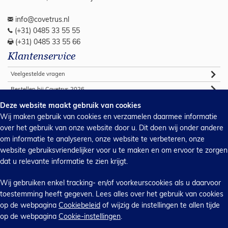
info@covetrus.nl
(+31) 0485 33 55 55
(+31) 0485 33 55 66
Klantenservice
Veelgestelde vragen
Bestellen bij Covetrus 2026
Algemene verkoop voorwaarden
Deze website maakt gebruik van cookies
Wij maken gebruik van cookies en verzamelen daarmee informatie
Commerciële voorwaarden 2026
over het gebruik van onze website door u. Dit doen wij onder andere
Webshop support
om informatie te analyseren, onze website te verbeteren, onze
Handleidingen
website gebruiksvriendelijker voor u te maken en om ervoor te zorgen
dat u relevante informatie te zien krijgt.
Privacy & cookies
Inkoopvoorwaarden
Wij gebruiken enkel tracking- en/of voorkeurscookies als u daarvoor
Contact
toestemming heeft gegeven. Lees alles over het gebruik van cookies
op de webpagina
Cookiebeleid
of wijzig de instellingen te allen tijde
Contact
op de webpagina
Cookie-instellingen
.