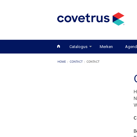
Catalogus
Merken
Agend
HOME
CONTACT
CONTACT
H
N
W
C
B