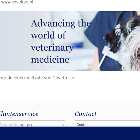
www.covetrus.nl
aar de global website van Covetrus >
lantenservice
Contact
Veelgestelde vragen
Contact
estellen bij Covetrus 2026
s