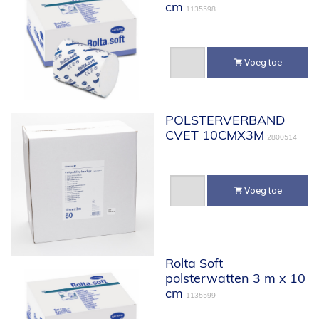
cm
1135598
Voeg toe
POLSTERVERBAND
CVET 10CMX3M
2800514
Voeg toe
Rolta Soft
polsterwatten 3 m x 10
cm
1135599