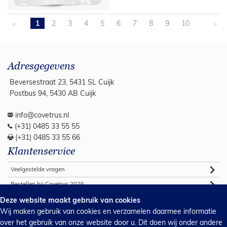
1
2
3
4
5
6
7
8
9
10
<
>
Adresgegevens
Beversestraat 23, 5431 SL Cuijk
Postbus 94, 5430 AB Cuijk
info@covetrus.nl
(+31) 0485 33 55 55
(+31) 0485 33 55 66
Klantenservice
Veelgestelde vragen
Bestellen bij Covetrus 2026
Algemene verkoop voorwaarden
Deze website maakt gebruik van cookies
Wij maken gebruik van cookies en verzamelen daarmee informatie
Commerciële voorwaarden 2026
over het gebruik van onze website door u. Dit doen wij onder andere