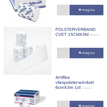
Voeg toe
POLSTERVERBAND
CVET 15CMX3M
2800515
Voeg toe
Artiflex
vliespolsterwindsel
6cmX3m 1st
1224102
Voeg toe