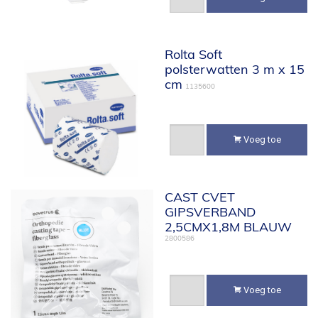
Rolta Soft
polsterwatten 3 m x 15
cm
1135600
Voeg toe
CAST CVET
GIPSVERBAND
2,5CMX1,8M BLAUW
2800586
Voeg toe