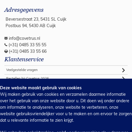
Adresgegevens
Beversestraat 23, 5431 SL Cuijk
Postbus 94, 5430 AB Cuijk
info@covetrus.nl
(+31) 0485 33 55 55
(+31) 0485 33 55 66
Klantenservice
Veelgestelde vragen
Bestellen bij Covetrus 2026
Algemene verkoop voorwaarden
Deze website maakt gebruik van cookies
Wij maken gebruik van cookies en verzamelen daarmee informatie
Commerciële voorwaarden 2026
over het gebruik van onze website door u. Dit doen wij onder andere
Webshop support
om informatie te analyseren, onze website te verbeteren, onze
Handleidingen
website gebruiksvriendelijker voor u te maken en om ervoor te zorgen
dat u relevante informatie te zien krijgt.
Privacy & cookies
Inkoopvoorwaarden