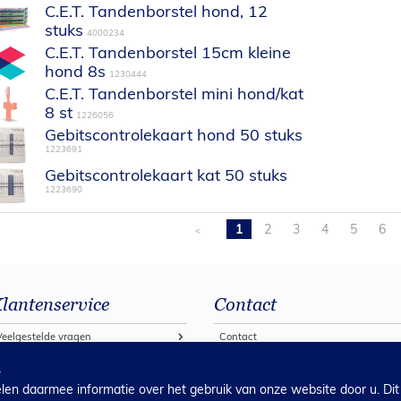
C.E.T. Tandenborstel hond, 12
stuks
4000234
C.E.T. Tandenborstel 15cm kleine
hond 8s
1230444
C.E.T. Tandenborstel mini hond/kat
8 st
1226056
Gebitscontrolekaart hond 50 stuks
1223691
Gebitscontrolekaart kat 50 stuks
1223690
1
2
3
4
5
6
<
lantenservice
Contact
Veelgestelde vragen
Contact
estellen bij Covetrus 2026
s
en daarmee informatie over het gebruik van onze website door u. Dit
Algemene verkoop voorwaarden