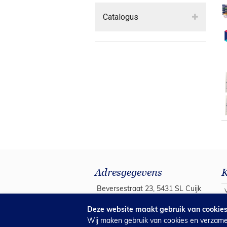
Catalogus
Adresgegevens
K
Beversestraat 23, 5431 SL Cuijk
Postbus 94, 5430 AB Cuijk
B
Deze website maakt gebruik van cookie
Wij maken gebruik van cookies en verzamel
info@covetrus.nl