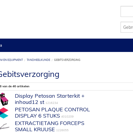
a
M EN EQUIPMENT
TANDHEELKUNDE
GEBITSVERZORGING
Gebitsverzorging
8 van de 46 artikelen
Display Petosan Starterkit +
inhoud12 st
1216234
PETOSAN PLAQUE CONTROL
DISPLAY 6 STUKS
4010209
EXTRACTIETANG FORCEPS
SMALL KRUUSE
1226055