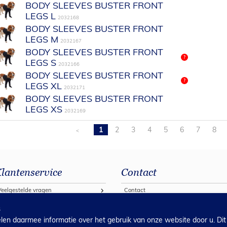
BODY SLEEVES BUSTER FRONT
LEGS L
2032168
BODY SLEEVES BUSTER FRONT
LEGS M
2032167
BODY SLEEVES BUSTER FRONT
?
LEGS S
2032166
BODY SLEEVES BUSTER FRONT
?
LEGS XL
2032171
BODY SLEEVES BUSTER FRONT
LEGS XS
2032169
1
2
3
4
5
6
7
8
<
lantenservice
Contact
Veelgestelde vragen
Contact
estellen bij Covetrus 2026
s
en daarmee informatie over het gebruik van onze website door u. Dit
Algemene verkoop voorwaarden