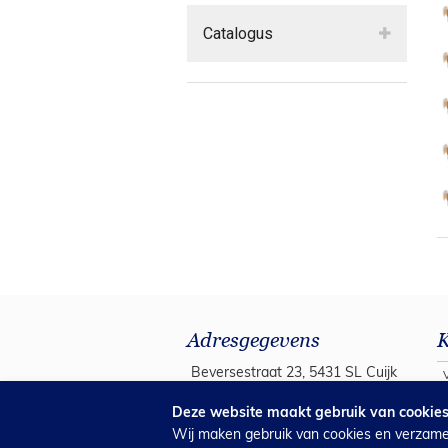
Catalogus
Adresgegevens
K
Beversestraat 23, 5431 SL Cuijk
Postbus 94, 5430 AB Cuijk
B
Deze website maakt gebruik van cookie
Wij maken gebruik van cookies en verzamel
info@covetrus.nl