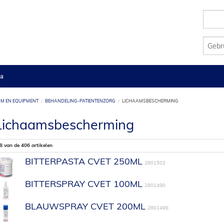
a
M EN EQUIPMENT
BEHANDELING-PATIËNTENZORG
LICHAAMSBESCHERMING
Lichaamsbescherming
8 van de 406 artikelen
BITTERPASTA CVET 250ML
2801502
BITTERSPRAY CVET 100ML
2801490
BLAUWSPRAY CVET 200ML
2801498