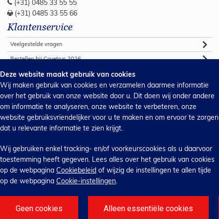
(+31) 0485 33 55 55
(+31) 0485 33 55 66
Klantenservice
Veelgestelde vragen
Bestellen bij Covetrus 2026
Algemene verkoop voorwaarden
Deze website maakt gebruik van cookies
Wij maken gebruik van cookies en verzamelen daarmee informatie
Commerciële voorwaarden 2026
over het gebruik van onze website door u. Dit doen wij onder andere
Webshop support
om informatie te analyseren, onze website te verbeteren, onze
Handleidingen
website gebruiksvriendelijker voor u te maken en om ervoor te zorgen
dat u relevante informatie te zien krijgt.
Privacy & cookies
Inkoopvoorwaarden
Wij gebruiken enkel tracking- en/of voorkeurscookies als u daarvoor
Contact
toestemming heeft gegeven. Lees alles over het gebruik van cookies
op de webpagina
Cookiebeleid
of wijzig de instellingen te allen tijde
Contact
op de webpagina
Cookie-instellingen
.
Covetrus 2026 © Alle rechten
voorbehouden.